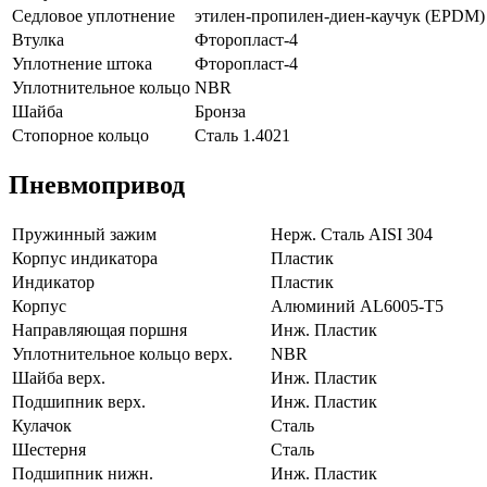
Седловое уплотнение
этилен-пропилен-диен-каучук (EPDM)
Втулка
Фторопласт-4
Уплотнение штока
Фторопласт-4
Уплотнительное кольцо
NBR
Шайба
Бронза
Стопорное кольцо
Сталь 1.4021
Пневмопривод
Пружинный зажим
Нерж. Сталь AISI 304
Корпус индикатора
Пластик
Индикатор
Пластик
Корпус
Алюминий AL6005-T5
Направляющая поршня
Инж. Пластик
Уплотнительное кольцо верх.
NBR
Шайба верх.
Инж. Пластик
Подшипник верх.
Инж. Пластик
Кулачок
Сталь
Шестерня
Сталь
Подшипник нижн.
Инж. Пластик