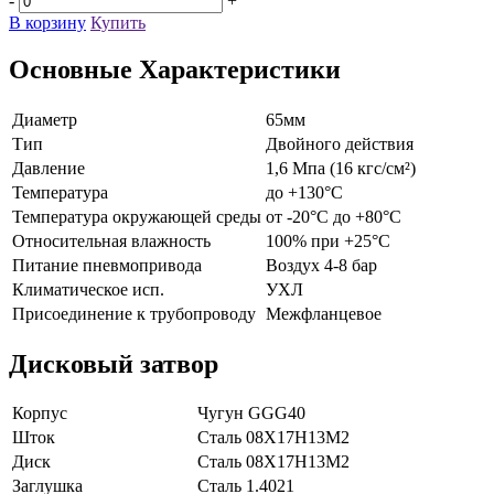
-
+
В корзину
Купить
Основные Характеристики
Диаметр
65мм
Тип
Двойного действия
Давление
1,6 Мпа (16 кгс/см²)
Температура
до +130°С
Температура окружающей среды
от -20°С до +80°С
Относительная влажность
100% при +25°C
Питание пневмопривода
Воздух 4-8 бар
Климатическое исп.
УХЛ
Присоединение к трубопроводу
Межфланцевое
Дисковый затвор
Корпус
Чугун GGG40
Шток
Сталь 08Х17Н13М2
Диск
Сталь 08Х17Н13М2
Заглушка
Сталь 1.4021