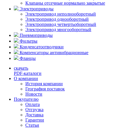
Клапаны отсечные нормально закрытые
Электроприводы
Электропривод неполнооборотный
Электропривод однооборотный
Электропривод четвертьоборотный
Электропривод многооборотный
Пневмоприводы
Фильтры
Конденсатоотводчики
Компенсаторы антивибрационные
Фланцы
скачать
PDF-каталоги
О компании
История компании
География поставок
Новости
Покупателю
Оплата
Отгрузка
Доставка
Гарантии
Статьи