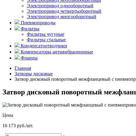
Электропривод неполнооборотный
Электропривод однооборотный
Электропривод четвертьоборотный
Электропривод многооборотный
Пневмоприводы
Фильтры
Фильтры чугуные
Фильтры стальные
Конденсатоотводчики
Компенсаторы антивибрационные
Фланцы
Главная
Затворы дисковые
Затвор дисковый поворотный межфланцевый с пневмопри
Затвор дисковый поворотный межфланце
Цена
16 173 руб./шт.