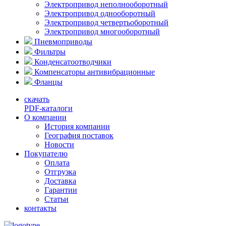
Электропривод неполнооборотный
Электропривод однооборотный
Электропривод четвертьоборотный
Электропривод многооборотный
Пневмоприводы
Фильтры
Конденсатоотводчики
Компенсаторы антивибрационные
Фланцы
скачать
PDF-каталоги
О компании
История компании
География поставок
Новости
Покупателю
Оплата
Отгрузка
Доставка
Гарантии
Статьи
контакты