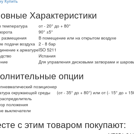
ну
Купить
овные Характеристики
 температура
от - 20° до + 80°
ворота
90° ±5°
я размещения
В помещение или на открытом воздухе
е подачи воздуха
2 - 8 бар
инение к арматуре
ISO 5211
дство
Испания
ение
Для управления дисковыми затворами и шаров
олнительные опции
пневматический позиционер
атура окружающей среды
(от - 35° до + 80°) или от (- 15° до + 15
распределитель
тор положения
ые выключатели
сте с этим товаром покупают: