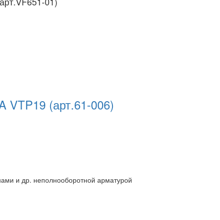
(арт.VF651-01)
TA VTP19
(арт.61-006)
нами и др. неполнооборотной арматурой