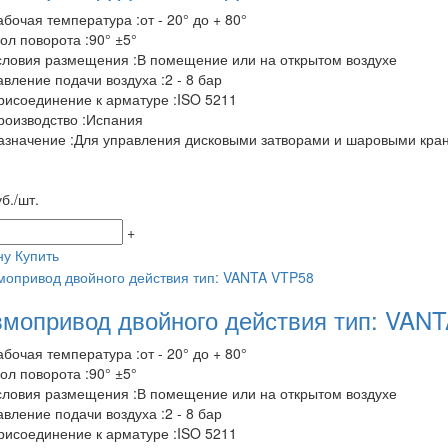
абочая температура :от - 20° до + 80°
гол поворота :90° ±5°
словия размещения :В помещение или на открытом воздухе
авление подачи воздуха :2 - 8 бар
рисоединение к арматуре :ISO 5211
роизводство :Испания
азначение :Для управления дисковыми затворами и шаровыми кра
б./шт.
+
ну
Купить
мопривод двойного действия тип: VAN
абочая температура :от - 20° до + 80°
гол поворота :90° ±5°
словия размещения :В помещение или на открытом воздухе
авление подачи воздуха :2 - 8 бар
рисоединение к арматуре :ISO 5211