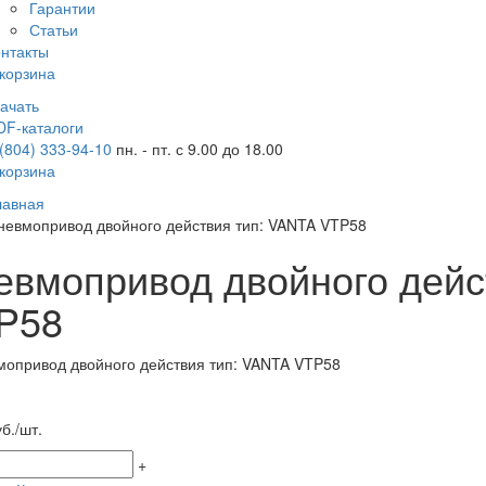
Гарантии
Статьи
онтакты
корзина
качать
DF-каталоги
 (804) 333-94-10
пн. - пт. с 9.00 до 18.00
корзина
лавная
невмопривод двойного действия тип: VANTA VTP58
евмопривод двойного дейс
P58
б./шт.
+