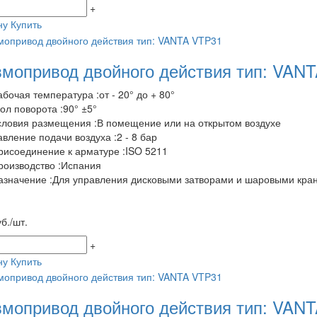
+
ну
Купить
мопривод двойного действия тип: VAN
абочая температура :от - 20° до + 80°
гол поворота :90° ±5°
словия размещения :В помещение или на открытом воздухе
авление подачи воздуха :2 - 8 бар
рисоединение к арматуре :ISO 5211
роизводство :Испания
азначение :Для управления дисковыми затворами и шаровыми кра
б./шт.
+
ну
Купить
мопривод двойного действия тип: VAN