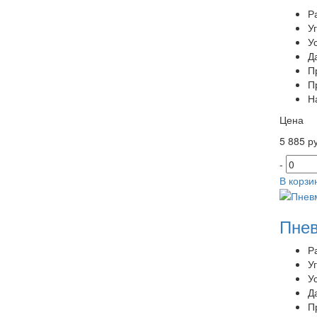
Р
У
У
Д
П
П
Н
Цена
5 885 ру
-
В корзи
Пнев
Р
У
У
Д
П