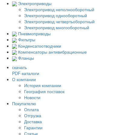
Электроприводы
Электропривод неполнооборотный
Электропривод однооборотный
Электропривод четвертьоборотный
Электропривод многооборотный
Пневмоприводы
Фильтры
Конденсатоотводчики
Компенсаторы антивибрационные
Фланцы
скачать
PDF-каталоги
О компании
История компании
География поставок
Новости
Покупателю
Оплата
Отгрузка
Доставка
Гарантии
Статьи