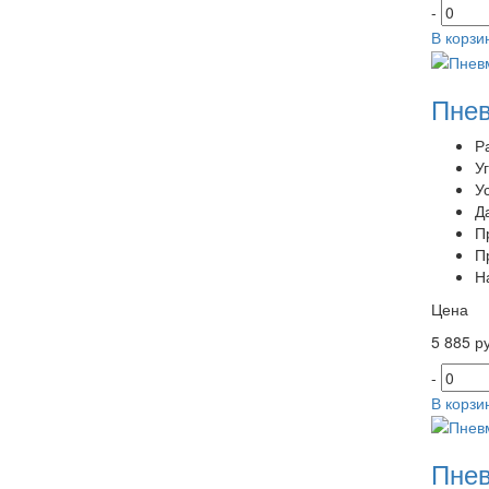
-
В корзи
Пнев
Р
У
У
Д
П
П
Н
Цена
5 885 ру
-
В корзи
Пнев