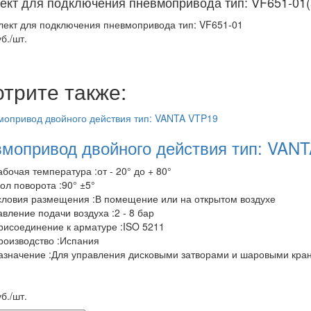
ект для подключения пневмопривода тип: VF651-01
б./шт.
трите также:
мопривод двойного действия тип: VAN
абочая температура :от - 20° до + 80°
гол поворота :90° ±5°
словия размещения :В помещение или на открытом воздухе
авление подачи воздуха :2 - 8 бар
рисоединение к арматуре :ISO 5211
роизводство :Испания
азначение :Для управления дисковыми затворами и шаровыми кра
б./шт.