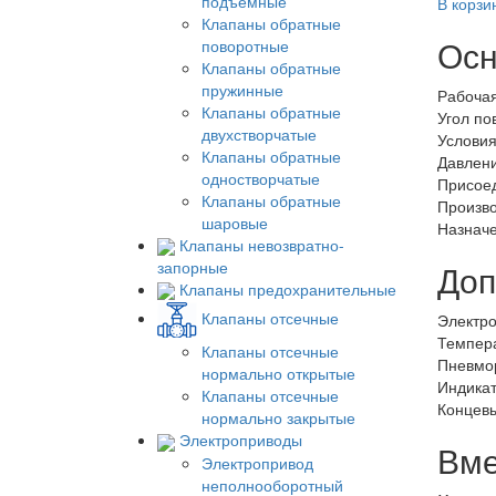
подъемные
В корзи
Клапаны обратные
Осн
поворотные
Клапаны обратные
пружинные
Рабочая
Клапаны обратные
Угол по
двухстворчатые
Услови
Клапаны обратные
Давлени
одностворчатые
Присоед
Клапаны обратные
Произво
шаровые
Назнач
Клапаны невозвратно-
Доп
запорные
Клапаны предохранительные
Клапаны отсечные
Электро
Темпер
Клапаны отсечные
Пневмо
нормально открытые
Индика
Клапаны отсечные
Концев
нормально закрытые
Электроприводы
Вме
Электропривод
неполнооборотный