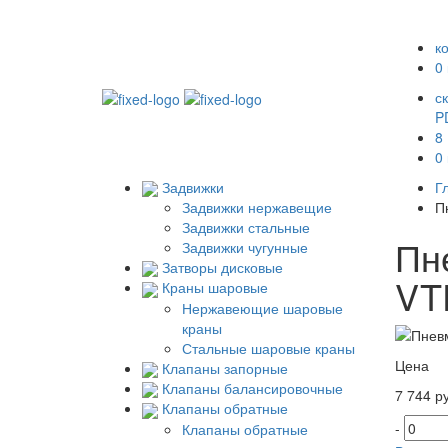
к
0
с
P
8
0
Задвижки
Г
П
Задвижки нержавещие
Задвижки стальные
Пн
Задвижки чугунные
Затворы дисковые
VT
Краны шаровые
Нержавеющие шаровые
краны
Стальные шаровые краны
Цена
Клапаны запорные
Клапаны балансировочные
7 744 ру
Клапаны обратные
-
Клапаны обратные