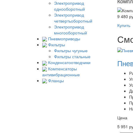
Компл
Электропривод
однооборотный
Электропривод
9 480 ру
четвертьоборотный
Купить
Электропривод
многооборотный
Смо
Пневмоприводы
Фильтры
Фильтры чугуные
Фильтры стальные
Пнев
Конденсатоотводчики
Компенсаторы
Р
антивибрационные
У
Фланцы
У
Д
П
П
Н
Цена
5 951 ру