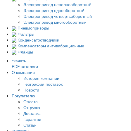
Электропривод неполнооборотный
Электропривод однооборотный
Электропривод четвертьоборотный
Электропривод многооборотный
Пневмоприводы
Фильтры
Конденсатоотводчики
Компенсаторы антивибрационные
Фланцы
скачать
PDF-каталоги
О компании
История компании
География поставок
Новости
Покупателю
Оплата
Отгрузка
Доставка
Гарантии
Статьи
контакты