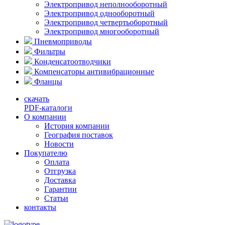
Электропривод неполнооборотный
Электропривод однооборотный
Электропривод четвертьоборотный
Электропривод многооборотный
Пневмоприводы
Фильтры
Конденсатоотводчики
Компенсаторы антивибрационные
Фланцы
скачать
PDF-каталоги
О компании
История компании
География поставок
Новости
Покупателю
Оплата
Отгрузка
Доставка
Гарантии
Статьи
контакты