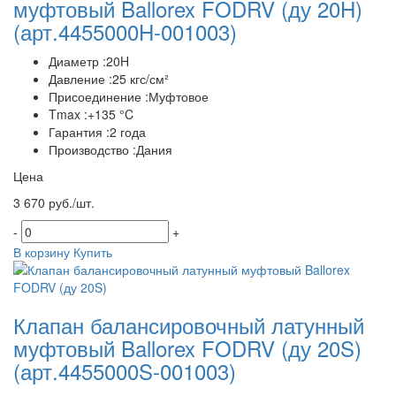
муфтовый Ballorex FODRV (ду 20H)
(арт.4455000H-001003)
Диаметр :20H
Давление :25 кгс/см²
Присоединение :Муфтовое
Tmax :+135 °C
Гарантия :2 года
Производство :Дания
Цена
3 670 руб./шт.
-
+
В корзину
Купить
Клапан балансировочный латунный
муфтовый Ballorex FODRV (ду 20S)
(арт.4455000S-001003)