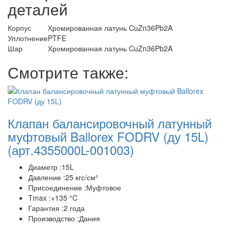
деталей
Корпус
Хромированная латунь CuZn36Pb2A
Уплотнение
PTFE
Шар
Хромированная латунь CuZn36Pb2A
Смотрите также:
Клапан балансировочный латунный
муфтовый Ballorex FODRV (ду 15L)
(арт.4355000L-001003)
Диаметр :15L
Давление :25 кгс/см²
Присоединение :Муфтовое
Tmax :+135 °C
Гарантия :2 года
Производство :Дания