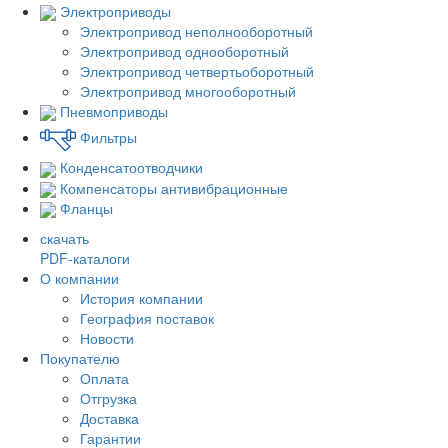
Электроприводы
Электропривод неполнооборотный
Электропривод однооборотный
Электропривод четвертьоборотный
Электропривод многооборотный
Пневмоприводы
Фильтры
Конденсатоотводчики
Компенсаторы антивибрационные
Фланцы
скачать
PDF-каталоги
О компании
История компании
География поставок
Новости
Покупателю
Оплата
Отгрузка
Доставка
Гарантии