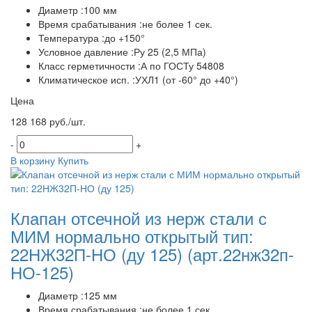
Диаметр :100 мм
Время срабатывания :не более 1 сек.
Температура :до +150°
Условное давление :Ру 25 (2,5 МПа)
Класс герметичности :А по ГОСТу 54808
Климатическое исп. :УХЛ1 (от -60° до +40°)
Цена
128 168 руб./шт.
-
+
В корзину
Купить
Клапан отсечной из нерж стали с
МИМ нормально открытый тип:
22НЖ32П-НО (ду 125)
(арт.22нж32п-
НО-125)
Диаметр :125 мм
Время срабатывания :не более 1 сек.