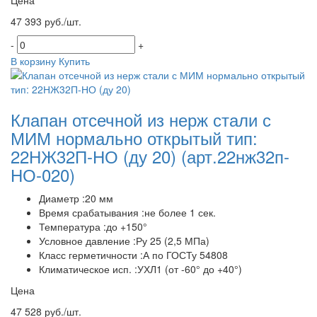
Цена
47 393 руб./шт.
-
+
В корзину
Купить
Клапан отсечной из нерж стали с
МИМ нормально открытый тип:
22НЖ32П-НО (ду 20)
(арт.22нж32п-
НО-020)
Диаметр :20 мм
Время срабатывания :не более 1 сек.
Температура :до +150°
Условное давление :Ру 25 (2,5 МПа)
Класс герметичности :А по ГОСТу 54808
Климатическое исп. :УХЛ1 (от -60° до +40°)
Цена
47 528 руб./шт.