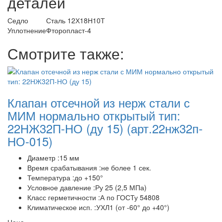
деталей
Седло
Сталь 12Х18Н10Т
Уплотнение
Фторопласт-4
Смотрите также:
Клапан отсечной из нерж стали с
МИМ нормально открытый тип:
22НЖ32П-НО (ду 15)
(арт.22нж32п-
НО-015)
Диаметр :15 мм
Время срабатывания :не более 1 сек.
Температура :до +150°
Условное давление :Ру 25 (2,5 МПа)
Класс герметичности :А по ГОСТу 54808
Климатическое исп. :УХЛ1 (от -60° до +40°)