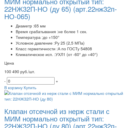
МИМ нормально открытый тип:
22НЖ32П-НО (ду 65)
(арт.22нж32п-
НО-065)
Диаметр :65 мм
Время срабатывания :не более 1 сек.
Температура :до +150°
Условное давление :Ру 25 (2,5 МПа)
Класс герметичности :А по ГОСТу 54808
Климатическое исп. :УХЛ1 (от -60° до +40°)
Цена
100 490 руб./шт.
-
+
В корзину
Купить
Клапан отсечной из нерж стали с
МИМ нормально открытый тип:
22НЖ32П-НО (ду 80)
(арт.22нж32п-