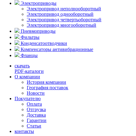
Электроприводы
Электропривод неполнооборотный
Электропривод однооборотный
Электропривод четвертьоборотный
Электропривод многооборотный
Пневмоприводы
Фильтры
Конденсатоотводчики
Компенсаторы антивибрационные
Фланцы
скачать
PDF-каталоги
О компании
История компании
География поставок
Новости
Покупателю
Оплата
Отгрузка
Доставка
Гарантии
Статьи
контакты