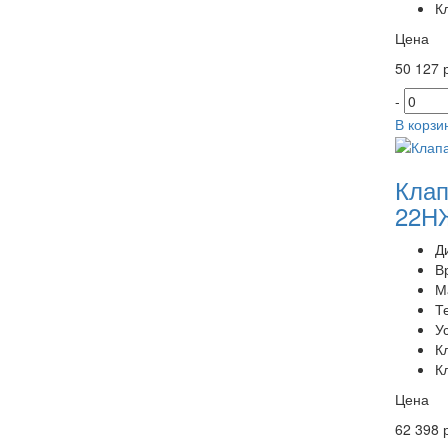
К
Цена
50 127 р
-
В корзи
Клап
22НЖ
Д
В
М
Т
У
К
К
Цена
62 398 р