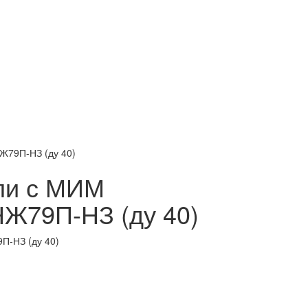
Ж79П-НЗ (ду 40)
али с МИМ
НЖ79П-НЗ (ду 40)