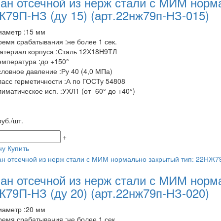
ан отсечной из нерж стали с МИМ норм
79П-НЗ (ду 15)
(арт.22нж79п-НЗ-015)
иаметр :15 мм
ремя срабатывания :не более 1 сек.
атериал корпуса :Сталь 12Х18Н9ТЛ
емпература :до +150°
словное давление :Ру 40 (4,0 МПа)
ласс герметичности :А по ГОСТу 54808
лиматическое исп. :УХЛ1 (от -60° до +40°)
уб./шт.
+
ну
Купить
ан отсечной из нерж стали с МИМ норм
79П-НЗ (ду 20)
(арт.22нж79п-НЗ-020)
иаметр :20 мм
ремя срабатывания :не более 1 сек.