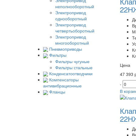
Клап
Электропривод
неполнооборотный
22НЖ
Электропривод
однооборотный
Д
Электропривод
В
четвертьоборотный
М
Электропривод
Т
многооборотный
У
Пневмоприводы
К
Фильтры
К
Фильтры чугуные
Цена
Фильтры стальные
Конденсатоотводчики
47 393 р
Компенсаторы
-
антивибрационные
В корзи
Фланцы
Клап
22НЖ
Д
В