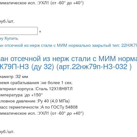
лиматическое исп. :УХЛ1 (от -60° до +40°)
уб./шт.
+
ну
Купить
ан отсечной из нерж стали с МИМ норм
79П-НЗ (ду 32)
(арт.22нж79п-НЗ-032 )
иаметр :32 мм
ремя срабатывания :не более 1 сек.
атериал корпуса :Сталь 12Х18Н9ТЛ
емпература :до +150°
словное давление :Ру 40 (4,0 МПа)
ласс герметичности :А по ГОСТу 54808
лиматическое исп. :УХЛ1 (от -60° до +40°)
уб./шт.