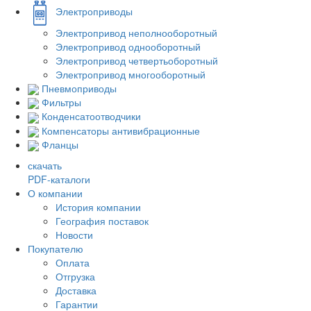
Электроприводы
Электропривод неполнооборотный
Электропривод однооборотный
Электропривод четвертьоборотный
Электропривод многооборотный
Пневмоприводы
Фильтры
Конденсатоотводчики
Компенсаторы антивибрационные
Фланцы
скачать
PDF-каталоги
О компании
История компании
География поставок
Новости
Покупателю
Оплата
Отгрузка
Доставка
Гарантии