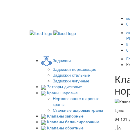
к
0
с
P
8
0
Г
Задвижки
К
Задвижки нержавещие
Кл
Задвижки стальные
Задвижки чугунные
но
Затворы дисковые
Краны шаровые
Нержавеющие шаровые
краны
Стальные шаровые краны
Цена
Клапаны запорные
64 101 р
Клапаны балансировочные
Клапаны обратные
-