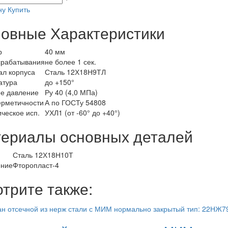
ну
Купить
овные Характеристики
р
40 мм
срабатывания
не более 1 сек.
л корпуса
Сталь 12Х18Н9ТЛ
атура
до +150°
е давление
Ру 40 (4,0 МПа)
ерметичности
А по ГОСТу 54808
ческое исп.
УХЛ1 (от -60° до +40°)
ериалы основных деталей
Сталь 12Х18Н10Т
ение
Фторопласт-4
трите также: