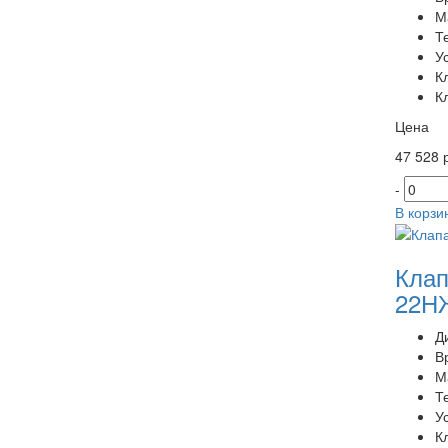
М
Т
У
К
К
Цена
47 528 р
-
В корзи
Клап
22НЖ
Д
В
М
Т
У
К