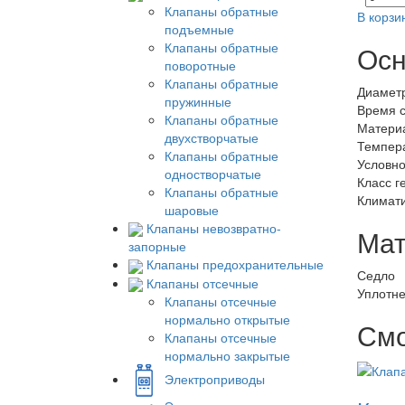
Клапаны обратные
В корзи
подъемные
Клапаны обратные
Осн
поворотные
Клапаны обратные
Диамет
пружинные
Время 
Клапаны обратные
Материа
двухстворчатые
Темпер
Клапаны обратные
Условно
одностворчатые
Класс г
Клапаны обратные
Климати
шаровые
Клапаны невозвратно-
Мат
запорные
Клапаны предохранительные
Седло
Клапаны отсечные
Уплотн
Клапаны отсечные
нормально открытые
Смо
Клапаны отсечные
нормально закрытые
Электроприводы