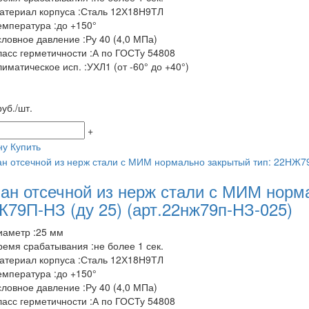
атериал корпуса :Сталь 12Х18Н9ТЛ
емпература :до +150°
словное давление :Ру 40 (4,0 МПа)
ласс герметичности :А по ГОСТу 54808
лиматическое исп. :УХЛ1 (от -60° до +40°)
уб./шт.
+
ну
Купить
ан отсечной из нерж стали с МИМ норм
79П-НЗ (ду 25)
(арт.22нж79п-НЗ-025)
иаметр :25 мм
ремя срабатывания :не более 1 сек.
атериал корпуса :Сталь 12Х18Н9ТЛ
емпература :до +150°
словное давление :Ру 40 (4,0 МПа)
ласс герметичности :А по ГОСТу 54808