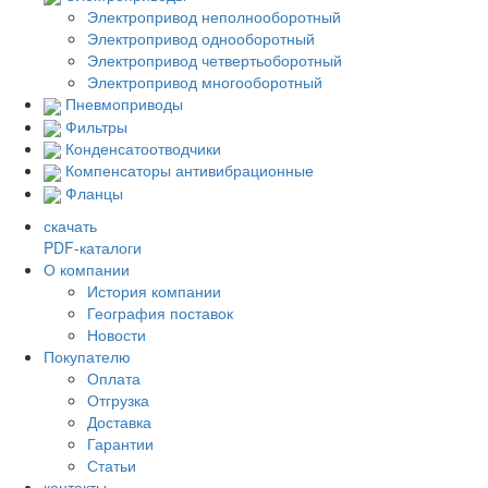
Электропривод неполнооборотный
Электропривод однооборотный
Электропривод четвертьоборотный
Электропривод многооборотный
Пневмоприводы
Фильтры
Конденсатоотводчики
Компенсаторы антивибрационные
Фланцы
скачать
PDF-каталоги
О компании
История компании
География поставок
Новости
Покупателю
Оплата
Отгрузка
Доставка
Гарантии
Статьи
контакты